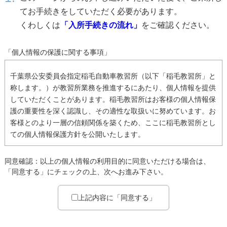
てお手続きをしていただく必要があります。
くわしくは
「入所手続きの流れ」
をご確認ください。
「個人情報の保護に関する事項」
千葉県公安委員会指定稲毛自動車教習所（以下「稲毛教習所」と
称します。）が教習所業務を推進するにあたり、個人情報を提供
していただくことがあります。稲毛教習所はお客様の個人情報保
護の重要性を深く認識し、その適性な取扱いに努めています。お
客様とのより一層の信頼関係を築くため、ここに稲毛教習所とし
ての個人情報保護方針を公開いたします。
稲毛教習所が取得したお客様の個人情報は、次の目的で利用し
同意確認：以上の個人情報の利用目的に同意いただける場合は、
ます。
「同意する」にチェックの上、次へお進み下さい。
稲毛教習所で実施する免許取得のための教習を実施するた
め。
上記内容に「同意する」
稲毛教習所で実施する講習、認定教育を実施するため。
稲毛教習所で実施する教習、講習、認定教育に関する内容の
宣伝、サービスなどをお知らせするため。