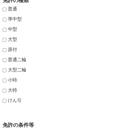
免許の種類
普通
準中型
中型
大型
原付
普通二輪
大型二輪
小特
大特
けん引
免許の条件等