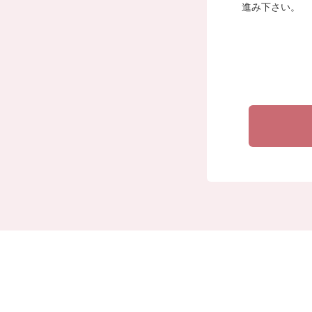
稲毛教習
進み下さい。
るため。
教習所で
稲毛教習所
稲毛教習所
くし、業務
密保持業務
稲毛教習所
望される場
開示請求書
た、開示請
て下さい。
ただきます
個人情報の
千葉県千葉市
稲毛自動車
TEL 043-2