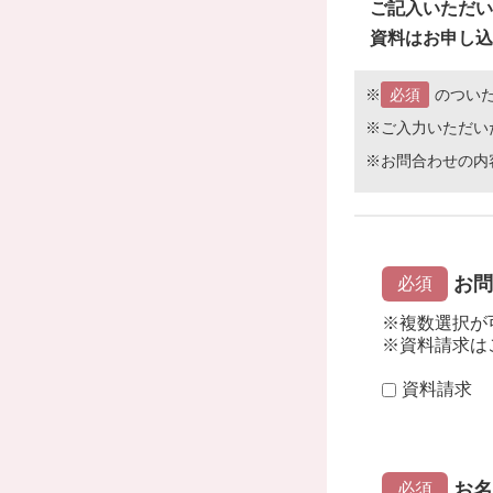
ご記入いただい
資料はお申し込
※
必須
のつい
※ご入力いただい
※お問合わせの内
お問
必須
※複数選択が
※資料請求は
資料請求
お名
必須