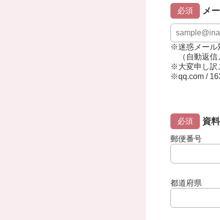
メー
必須
※迷惑メール
（自動返信
※大変申し訳
※qq.com / 16
資料
必須
郵便番号
都道府県