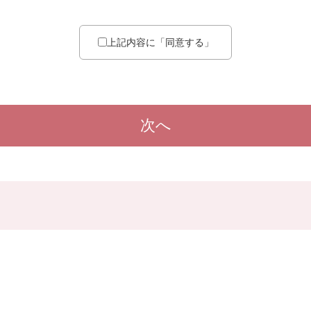
所で実施する教習、講習、認定教育に関する内容の宣伝、サービスなど
実施する教習、講習、認定教育を実施するための第三者への預託
上記内容に「同意する」
は、お客様の個人情報を正当な理由のない限り第三者には提供いたしま
は、保有する個人データについて、個人データの漏えい、紛失等のない
遂行上の必要により外部専門業者に業務委託等を行う場合においても、
を課すなど個人データの管理監督に努めています。
次へ
は、お客様ご本人の個人情報の確認及び誤った個人情報の訂正、追加、
合には、当所の定める書面により受付いたします。
など当所の定める書面の入手方法につきましては、下記までお問い合わ
求を希望される場合は、ご本人であることを確認できるもの(運転免許証
なお、個人情報の開示にあたりまして、1項目あたり200円を手数料と
。
取り扱いに関する問い合わせ先は、次のとおりです。
稲毛区稲毛町5-31-1
教習所
43-7111